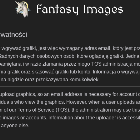
rywatności
wgrywać grafiki, jest więc wymagany adres email, który jest pr
 żadnych danych osobowych osób, które oglądają grafiki. Jedn
apamiętana i w razie złamania przez niego TOS administracja moż
grafik oraz skasować grafiki lub konto. Informacja o wgrywaj
owana nigdzie oraz przekazywana komukolwiek.
o upload graphics, so an email address is necessary for account
ividuals who view the graphics. However, when a user uploads a
ion of our Terms of Service (TOS), the administration may use this
te images or accounts. Information about the uploader is accessi
h anyone else.